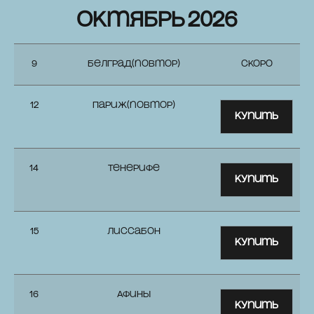
октябрь 2026
9
Белград(повтор)
СКОРО
12
Париж(повтор)
Купить
14
Тенерифе
Купить
15
Лиссабон
Купить
16
Афины
Купить